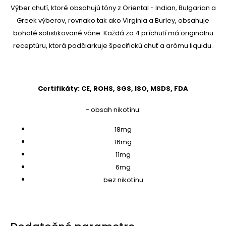
Výber chutí, ktoré obsahujú tóny z Oriental - Indian, Bulgarian a
Greek výberov, rovnako tak ako Virginia a Burley, obsahuje
bohaté sofistikované vône. Každá zo 4 príchutí má originálnu
receptúru, ktorá podčiarkuje špecifickú chuť a arómu liquidu.
Certifikáty: CE, ROHS, SGS, ISO, MSDS, FDA
- obsah nikotínu:
18mg
16mg
11mg
6mg
bez nikotínu