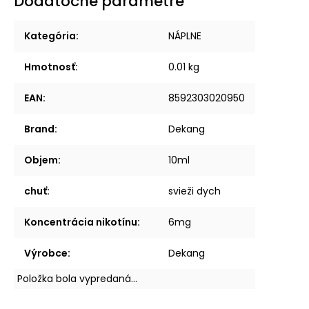
Dodatočné parametre
Kategória
:
NÁPLNE
Hmotnosť
:
0.01 kg
EAN
:
8592303020950
Brand
:
Dekang
Objem
:
10ml
chuť
:
svieži dych
Koncentrácia nikotínu
:
6mg
Výrobce
:
Dekang
Položka bola vypredaná…