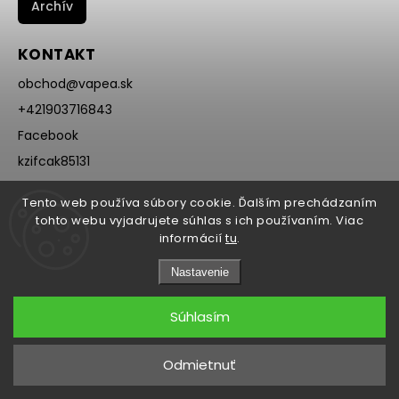
Archív
KONTAKT
obchod
@
vapea.sk
+421903716843
Facebook
kzifcak85131
Instagram
Tento web používa súbory cookie. Ďalším prechádzaním
@vapea.slovensko
tohto webu vyjadrujete súhlas s ich používaním. Viac
informácií
tu
.
Nastavenie
Súhlasím
Copyright 2026
VAPEA.sk
. Všetky práva vyhradené.
Odmietnuť
Grafický návrh vytvořil a nakódoval
Shoptak.cz