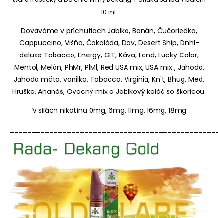
10 ml.
Dováváme v príchutiach Jablko, Banán, Čučoriedka,
Cappuccino, Višňa, Čokoláda, Dav, Desert Ship, Dnhl-
deluxe Tobacco, Energy, GIT, Káva, Land, Lucky Color,
Mentol, Melón, PhMr, PlMl, Red USA mix, USA mix , Jahoda,
Jahoda mäta, vanilka, Tobacco, Virginia, Kn't, Bhug, Med,
Hruška, Ananás, Ovocný mix a Jablkový koláč so škoricou.
V silách nikotínu 0mg, 6mg, 11mg, 16mg, 18mg
_______________________________________________