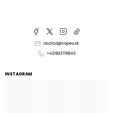
Facebook
kzifcak85131
Instagram
@vapea.slovensk
obchod
@
vapea.sk
+421903716843
INSTAGRAM