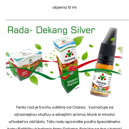
objemy:
10 ml
_____________________________________________________________
Tento rad je trochu odlišný od Classic .
Vyznačuje sa
výraznejšou chuťou a silnejším aróma, ktoré si mnoho
užívateľov obľúbilo.
Túto radu spoznáte podľa špeciálneho
tvaru fľaštičky a balenie firmy Dekang.
Ponúka sa iba v balení