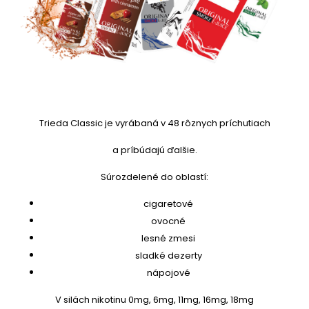
Trieda Classic je vyrábaná v 48 rôznych príchutiach
a príbúdajú ďalšie.
Súrozdelené do oblastí:
cigaretové
ovocné
lesné zmesi
sladké dezerty
nápojové
V silách nikotinu 0mg, 6mg, 11mg, 16mg, 18mg