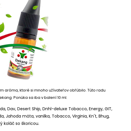
ím aróma, ktoré si mnoho užívateľov obľúbilo.
Túto radu
Dekang.
Ponúka sa iba v balení 10 ml.
a, Dav, Desert Ship, Dnhl-deluxe Tobacco, Energy, GIT,
da, Jahoda mäta, vanilka, Tobacco, Virginia, Kn't, Bhug,
 koláč so škoricou.