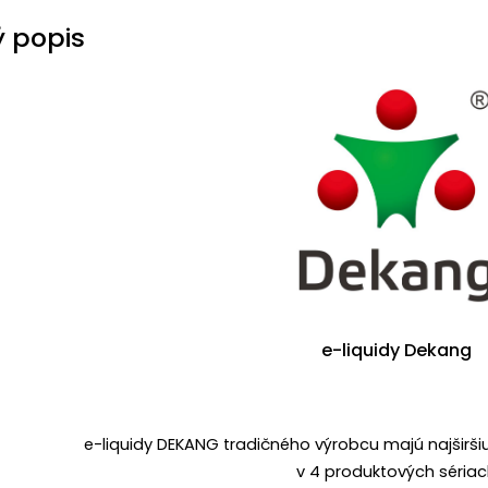
 popis
e-liquidy Dekang
e-liquidy DEKANG tradičného výrobcu majú najširši
v 4 produktových séria