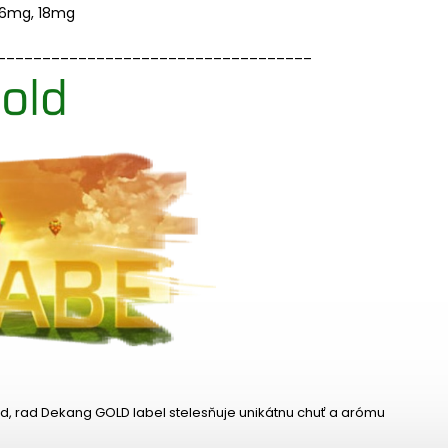
 16mg, 18mg
___________________________________
ad, rad Dekang GOLD label stelesňuje unikátnu chuť a arómu