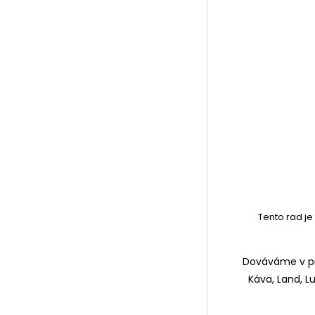
Tento rad je
Dováváme v prí
Káva, Land, L