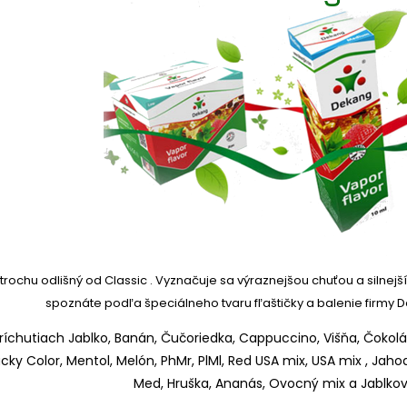
 trochu odlišný od Classic .
Vyznačuje sa výraznejšou chuťou a silnejš
spoznáte podľa špeciálneho tvaru fľaštičky a balenie firmy 
chutiach Jablko, Banán, Čučoriedka, Cappuccino, Višňa, Čokolád
ucky Color, Mentol, Melón, PhMr, PlMl, Red USA mix, USA mix , Jaho
Med, Hruška, Ananás, Ovocný mix a Jablkový