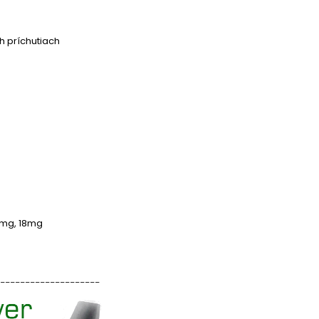
h príchutiach
16mg, 18mg
____________________