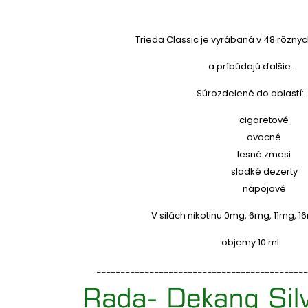
Trieda Classic je vyrábaná v 48 rôznyc
a príbúdajú ďalšie.
Súrozdelené do oblastí:
cigaretové
ovocné
lesné zmesi
sladké dezerty
nápojové
V silách nikotinu 0mg, 6mg, 11mg, 
objemy:
10 ml
____________________________________________