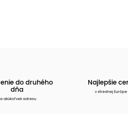
enie do druhého
Najlepšie ce
dňa
v strednej Európe
a akúkoľvek adresu