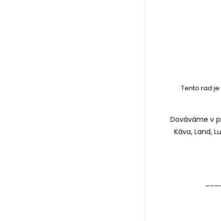
Tento rad je
Dováváme v prí
Káva, Land, L
___