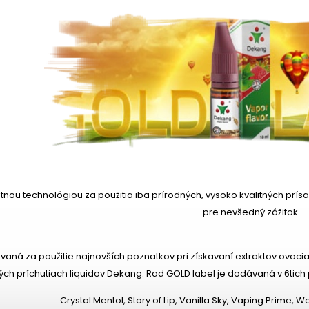
tnou technológiou za použitia iba prírodných, vysoko kvalitných prís
pre nevšedný zážitok.
aná za použitie najnovších poznatkov pri získavaní extraktov ovocia,
ých príchutiach liquidov Dekang. Rad GOLD label je dodávaná v 6tich pr
Crystal Mentol, Story of Lip, Vanilla Sky, Vaping Prime,