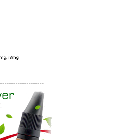
16mg, 18mg
____________________