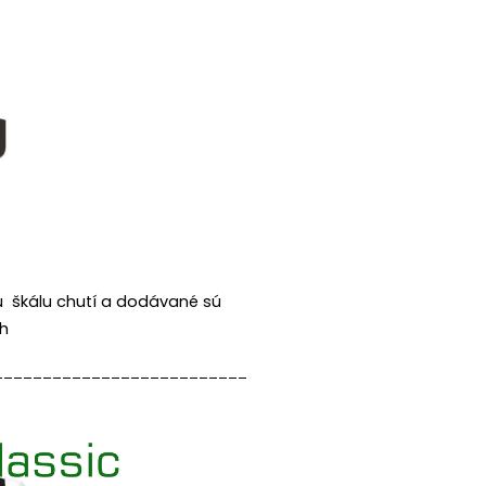
u škálu chutí a dodávané sú
ch
__________________________