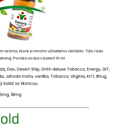
ím aróma, ktoré si mnoho užívateľov obľúbilo.
Túto radu
Dekang.
Ponúka sa iba v balení 10 ml.
a, Dav, Desert Ship, Dnhl-deluxe Tobacco, Energy, GIT,
da, Jahoda mäta, vanilka, Tobacco, Virginia, Kn't, Bhug,
 koláč so škoricou.
 16mg, 18mg
___________________________________