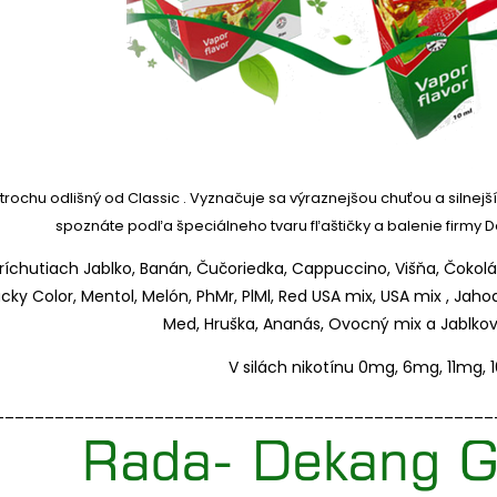
 trochu odlišný od Classic .
Vyznačuje sa výraznejšou chuťou a silnejš
spoznáte podľa špeciálneho tvaru fľaštičky a balenie firmy 
chutiach Jablko, Banán, Čučoriedka, Cappuccino, Višňa, Čokolád
ucky Color, Mentol, Melón, PhMr, PlMl, Red USA mix, USA mix , Jaho
Med, Hruška, Ananás, Ovocný mix a Jablkový
V silách nikotínu 0mg, 6mg, 11mg,
__________________________________________________