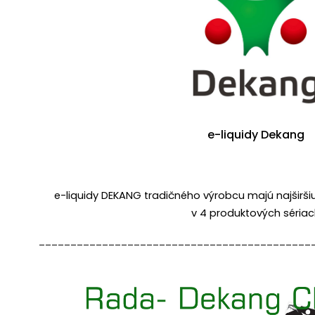
e-liquidy Dekang
e-liquidy DEKANG tradičného výrobcu majú najširši
v 4 produktových séria
___________________________________________