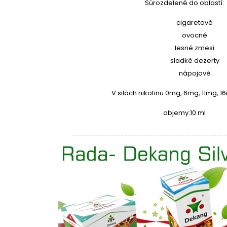
Súrozdelené do oblastí:
cigaretové
ovocné
lesné zmesi
sladké dezerty
nápojové
V silách nikotinu 0mg, 6mg, 11mg, 
objemy:
10 ml
____________________________________________