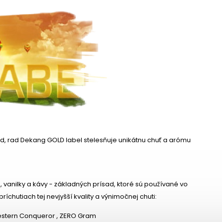
ad, rad Dekang GOLD label stelesňuje unikátnu chuť a arómu
 vanilky a kávy - základných prísad, ktoré sú používané vo
íchutiach tej nevjyšší kvality a výnimočnej chuti:
 Western Conqueror , ZERO Gram