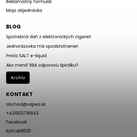
Reklamačný formulár
Moja objednávka
BLOG
Spotrebná daň z elektronických cigariet
Jednorázovka má opodstatnenie!
Prečo SALT e-liquid
Ako meniť RBA odporovú špirálku?
Archív
KONTAKT
obchod
@
vapea.sk
+421903716843
Facebook
kzifcak85131