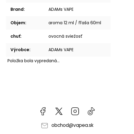
Brand
:
ADAMs VAPE
Objem
:
aroma 12 ml / fľaša 60ml
chuť
:
ovocná sviežosť
Výrobce
:
ADAMs VAPE
Položka bola vypredaná…
Facebook
kzifcak85131
Instagram
@vapea.slovensk
obchod
@
vapea.sk