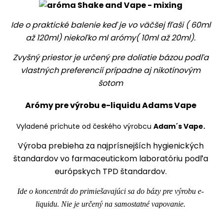
Ide o praktické balenie keď je vo väčšej fľaši ( 60ml
až 120ml) niekoľko ml arómy( 10ml až 20ml).
Zvyšný priestor je určený pre doliatie bázou podľa
vlastných preferencií prípadne aj nikotínovým
šotom
Arómy pre výrobu e-liquidu Adams Vape
Vyladené príchute od českého výrobcu
Adam´s Vape.
Výroba prebieha za najprísnejších hygienických
štandardov vo farmaceutickom laboratóriu podľa
európskych TPD štandardov.
Ide o koncentrát do primiešavajúci sa do bázy pre výrobu e-
liquidu. Nie je určený na samostatné vapovanie.