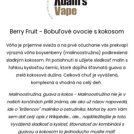
Berry Fruit - Bobuľové ovocie s kokosom
Vôňa je príjemne svieža a na prvé očuchanie vás prekvapí
výrazná vôňa boysenberry (malinoostružina) podkreslená
sladkým kokosom. Pri potiahnutí si užijete sladkosť malín s
ľahkou kyslosťou černíc, ktoré dopĺňa šťavnatá guava a
zrelá kokosová dužina. Celková chuť je vyvážená,
komplexná a vhodná na celý deň.
Malinoostružina, guava a kokos - Malinoostružina nie je v
našich končinách príliš známa, ale ako už názov napovedá,
ide o "krížencov" maliníka a ostružiníka. Mohol by som Vám
sem dať celý opis z Wikipédie... ale... najdôležitejšie je toto.
Vyvážená sladkosť a kyslosť, šťavnatosť av kombinácii s
guavou a kokosom to jednoducho musíte mať!