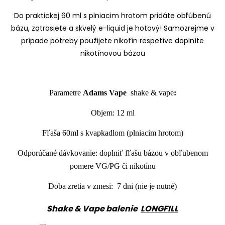
Do praktickej 60 ml s plniacim hrotom pridáte
obľúbenú
bázu
, zatrasiete a skvelý
e-liquid
je hotový! Samozrejme v
prípade potreby
použijete nikotín
respetíve doplníte
nikotínovou bázou
Parametre
Adams Vape
shake
& vape
:
Objem: 12 ml
Fľaša 60ml s kvapkadlom (plniacim hrotom)
Odporúčané dávkovanie: doplniť fľašu bázou v obľubenom
pomere VG/PG či nikotínu
Doba zretia v zmesi: 7 dni (nie je nutné)
Shake & Vape balenie
LONGFILL