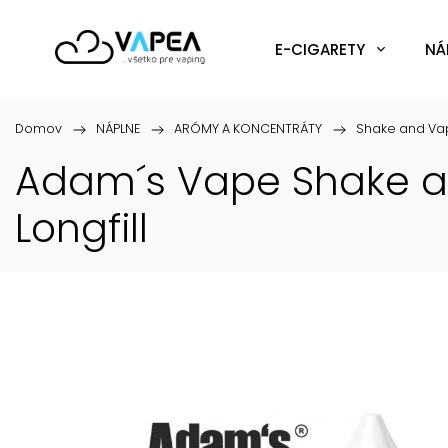
E-CIGARETY
NÁ
Domov
/
NÁPLNE
/
ARÓMY A KONCENTRÁTY
/
Shake and Va
Adam´s Vape Shake a
Longfill