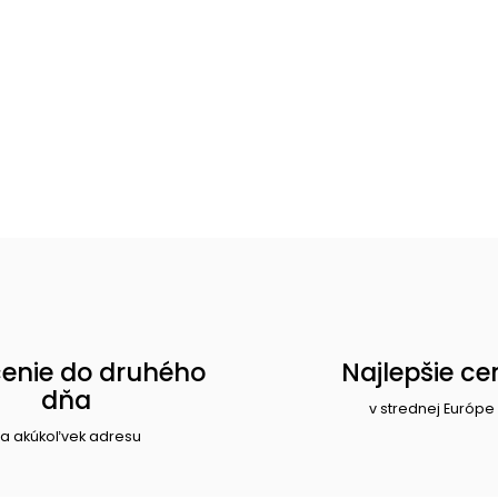
enie do druhého
Najlepšie ce
dňa
v strednej Európe
a akúkoľvek adresu