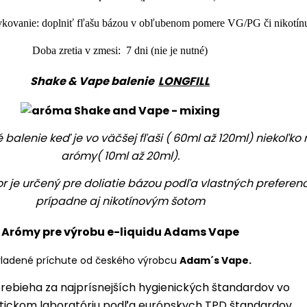
kovanie: doplniť fľašu bázou v obľubenom pomere VG/PG či nikotín
Doba zretia v zmesi: 7 dni (nie je nutné)
Shake & Vape balenie
LONGFILL
é balenie keď je vo väčšej fľaši ( 60ml až 120ml) niekoľko 
arómy( 10ml až 20ml).
or je určený pre doliatie bázou podľa vlastných preferenc
prípadne aj nikotínovým šotom
Arómy pre výrobu e-liquidu Adams Vape
ladené príchute od českého výrobcu
Adam´s Vape.
rebieha za najprísnejších hygienických štandardov vo
ickom laboratóriu podľa európskych TPD štandardov.