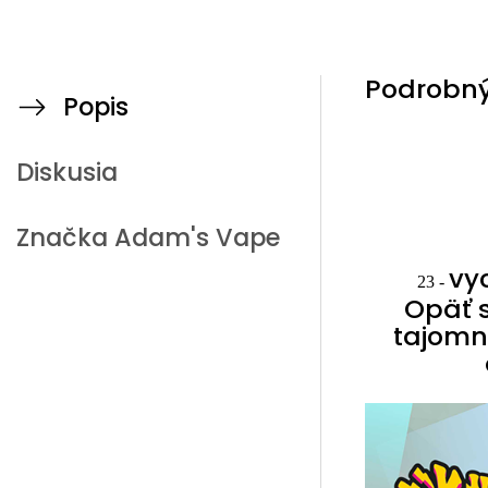
Podrobný
Popis
Diskusia
Značka
Adam's Vape
vy
23 -
Opäť s
tajomne