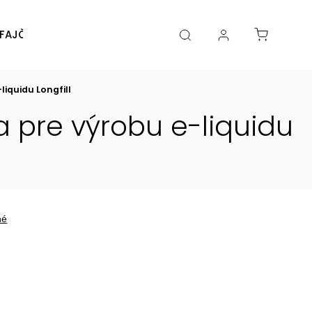
FAJČENIA
DIY
DOPLNKY
Značky
iquidu Longfill
 pre výrobu e-liquidu
né