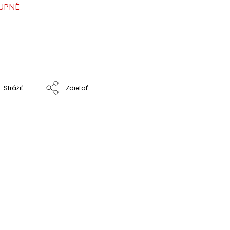
UPNÉ
Strážiť
Zdieľať