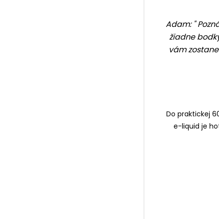
Adam: "
Pozná
žiadne bodky
vám zostane n
Do praktickej 
e-liquid
je ho