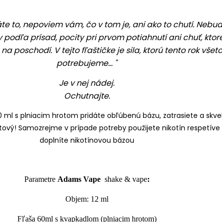
te to, nepoviem vám, čo v tom je, ani ako to chutí.
Nebu
 podľa prísad, pocity pri prvom potiahnutí ani chuť, ktor
a poschodí. V tejto fľaštičke je sila, ktorú tento rok všetc
potrebujeme... "
Je v nej nádej.
Ochutnajte.
60 ml s plniacim hrotom pridáte
obľúbenú bázu
, zatrasiete a skve
tový! Samozrejme v prípade potreby
použijete nikotín
respetíve
doplníte nikotínovou bázou
Parametre
Adams Vape
shake
& vape
:
Objem: 12 ml
Fľaša 60ml s kvapkadlom (plniacim hrotom)