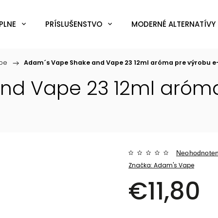
PLNE
PRÍSLUŠENSTVO
MODERNÉ ALTERNATÍVY 
pe
/
Adam´s Vape Shake and Vape 23 12ml
aróma pre výrobu e-l
nd Vape 23 12ml
aróma
Neohodnote
Značka:
Adam's Vape
€11,80