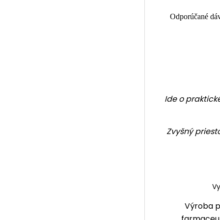
Odporúčané dáv
Ide o praktick
Zvyšný priest
Vy
Výroba p
farmaceut